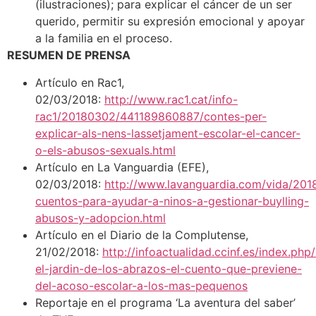
(ilustraciones); para explicar el cáncer de un ser
querido, permitir su expresión emocional y apoyar
a la familia en el proceso.
RESUMEN DE PRENSA
Artículo en Rac1,
02/03/2018:
http://www.rac1.cat/info-
rac1/20180302/441189860887/contes-per-
explicar-als-nens-lassetjament-escolar-el-cancer-
o-els-abusos-sexuals.html
Artículo en La Vanguardia (EFE),
02/03/2018:
http://www.lavanguardia.com/vida/20
cuentos-para-ayudar-a-ninos-a-gestionar-buylling-
abusos-y-adopcion.html
Artículo en el Diario de la Complutense,
21/02/2018:
http://infoactualidad.ccinf.es/index.php
el-jardin-de-los-abrazos-el-cuento-que-previene-
del-acoso-escolar-a-los-mas-pequenos
Reportaje en el programa ‘La aventura del saber’