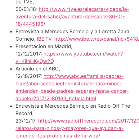
de TVE,
30/01/18:
http://www.rtve.es/alacarta/videos/la-
aventura-del-saber/aventura-del-saber-30-01-
18/4445196/
Entrevista a Mercedes Bermejo y a Loretta Zaira
Cornejo,
IBE.TV
:
http://www.ibe.tv/es/canal/nci/541
Presentación en Madrid,
12/12/2017:
https://www.youtube.com/watch?
v=KilnHKyQw2Q
Artículo en el ABC,
12/18/2017:
http://www.abc.es/familia/padres-
hijos/abci-senticuentos-historias-para-ninos-
entiendan-desde-padres-separan-hasta-cancer-
abuelo-201712180133_noticia.html
Entrevista a Mercedes Bermejo en Radio Off The
Record,
23/12/17:
http://www.radiofftherecord.com/2017/12/
relatos-para-ninos-y-mayores-que-ayudan-a-
entender-los-problemas-de-la-vida/