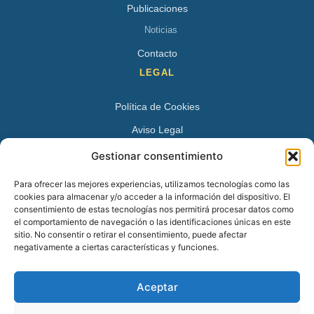
Publicaciones
Noticias
Contacto
LEGAL
Política de Cookies
Aviso Legal
Política de Privacidad
Gestionar consentimiento
DATOS DE CONTACTO
Para ofrecer las mejores experiencias, utilizamos tecnologías como las
cookies para almacenar y/o acceder a la información del dispositivo. El
Avenida Juan XXIII 15 B 28224 – Pozuelo de Alarcón,
consentimiento de estas tecnologías nos permitirá procesar datos como
el comportamiento de navegación o las identificaciones únicas en este
Madrid
sitio. No consentir o retirar el consentimiento, puede afectar
Tel:
+34 913527728
negativamente a ciertas características y funciones.
+34 669 83 48 45
Aceptar
info@psicologospozuelo.es