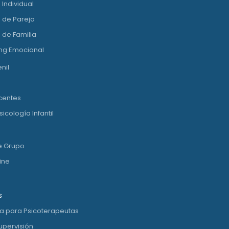
 Individual
 de Pareja
 de Familia
ng Emocional
nil
centes
icología Infantil
e Grupo
ine
s
ia para Psicoterapeutas
upervisión