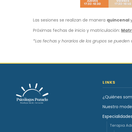
Las sesiones se realizan de manera
quincenal
Próximas fechas de inicio y matriculación:
Matr
*Las fechas y horarios de los grupos se pueden
LINKS
¿Quiénes som
Nuestro mode
Especialidade
Terapia Ad