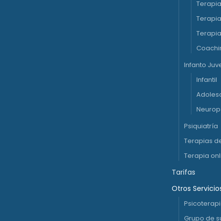
Terapia
Terapia
Terapia
Coachi
Infanto Juve
Infantil
Adoles
Neurops
Psiquiatría
Terapias d
Terapia onl
Tarifas
Otros Servicio
Psicoterap
Grupo de s