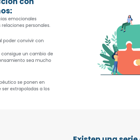
cción con
os:
ncias emocionales
 relaciones personales.
l poder convivir con
 consigue un cambio de
 pensamiento sea mucho
apéutico se ponen en
 ser extrapoladas a los
Existen una seri