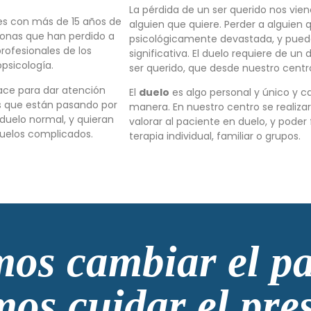
La pérdida de un ser querido nos vien
es con más de 15 años de
alguien que quiere. Perder a alguien
sonas que han perdido a
psicológicamente devastada, y puede 
profesionales de los
significativa. El duelo requiere de un 
psicología.
ser querido, que desde nuestro cent
ce para dar atención
El
duelo
es algo personal y único y 
as que están pasando por
manera. En nuestro centro se realizar
duelo normal, y quieran
valorar al paciente en duelo, y poder 
duelos complicados.
terapia individual, familiar o grupos.
os cambiar el pa
os cuidar el pre