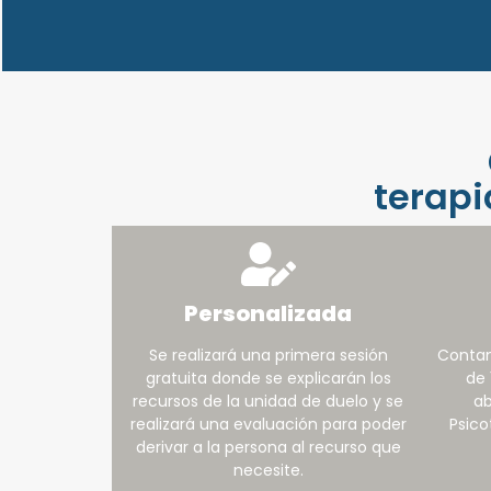
terapi
Personalizada
Se realizará una primera sesión
Contam
gratuita donde se explicarán los
de 
recursos de la unidad de duelo y se
ab
realizará una evaluación para poder
Psico
derivar a la persona al recurso que
necesite.