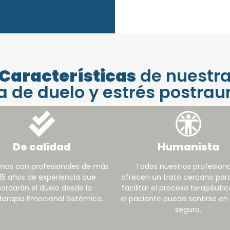
Características
de nuestr
a de duelo y estrés postra
De calidad
Humanista
os con profesionales de más
Todos nuestros profesiona
15 años de experiencia que
ofrecen un trato cercano par
ordarán el duelo desde la
facilitar el proceso terapéuti
terapia Emocional Sistémica.
el paciente pueda sentirse en 
seguro.