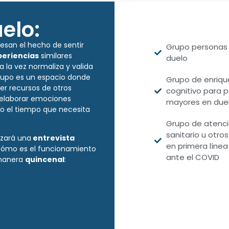
elo:
esan el hecho de sentir
Grupo personas
periencias
similares
duelo
 la vez normaliza y valida
 grupo es un espacio donde
Grupo de enriqu
r recursos de otros
cognitivo para 
 elaborar emociones
mayores en due
o el tiempo que necesita
Grupo de atenci
sanitario u otro
izará una
entrevista
en primera líne
cómo es el funcionamiento
ante el COVID
 manera
quincenal
: