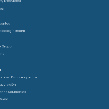
ng Emocional
nil
centes
icología Infantil
e Grupo
ine
s
ia para Psicoterapeutas
upervisión
ones Saludables
Duelo