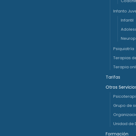
Coachi
Infanto Juve
Infantil
Adoles
Neurops
Psiquiatría
Terapias d
Terapia onl
Tarifas
Otros Servicio
Psicoterap
Grupo de s
Organizaci
Unidad de 
Formación