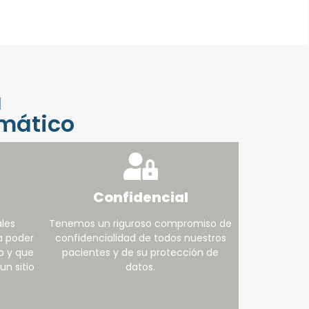
a
umático
Confidencial
les
Tenemos un riguroso compromiso de
a poder
confidencialidad de todos nuestros
co y que
pacientes y de su protección de
un sitio
datos.