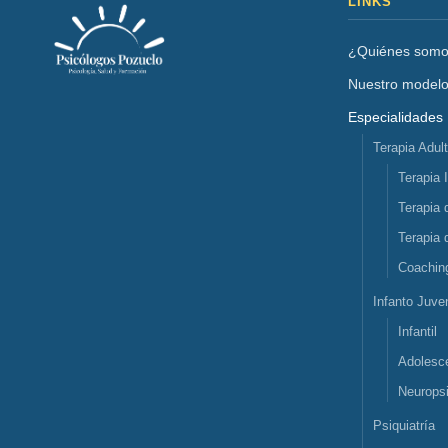
LINKS
¿Quiénes som
Nuestro model
Especialidades
Terapia Adul
Terapia 
Terapia 
Terapia 
Coachin
Infanto Juven
Infantil
Adolesc
Neuropsi
Psiquiatría