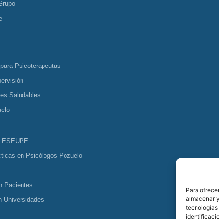
Grupo
e
 para Psicoterapeutas
ervisión
nes Saludables
uelo
s ESEUPE
cticas en Psicólogos Pozuelo
n Pacientes
Para ofrecer
almacenar y/
n Universidades
tecnologías
identificaci