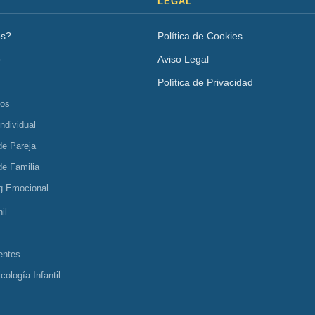
LEGAL
os?
Política de Cookies
o
Aviso Legal
Política de Privacidad
tos
Individual
de Pareja
de Familia
g Emocional
il
entes
cología Infantil