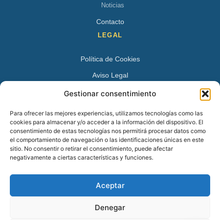
Noticias
Contacto
LEGAL
Política de Cookies
Aviso Legal
Política de Privacidad
Gestionar consentimiento
DATOS DE CONTACTO
Para ofrecer las mejores experiencias, utilizamos tecnologías como las
cookies para almacenar y/o acceder a la información del dispositivo. El
Avenida Juan XXIII 15 B 28224 – Pozuelo de Alarcón,
consentimiento de estas tecnologías nos permitirá procesar datos como
el comportamiento de navegación o las identificaciones únicas en este
Madrid
sitio. No consentir o retirar el consentimiento, puede afectar
Tel:
+34 913527728
negativamente a ciertas características y funciones.
+34 669 83 48 45
Aceptar
info@psicologospozuelo.es
Denegar