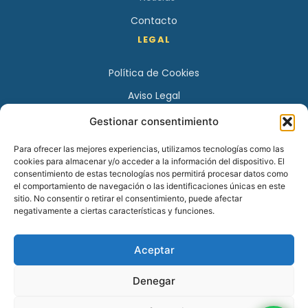
Contacto
LEGAL
Política de Cookies
Aviso Legal
Política de Privacidad
Gestionar consentimiento
DATOS DE CONTACTO
Para ofrecer las mejores experiencias, utilizamos tecnologías como las
cookies para almacenar y/o acceder a la información del dispositivo. El
Avenida Juan XXIII 15 B 28224 – Pozuelo de Alarcón,
consentimiento de estas tecnologías nos permitirá procesar datos como
Madrid
el comportamiento de navegación o las identificaciones únicas en este
sitio. No consentir o retirar el consentimiento, puede afectar
Tel:
+34 913527728
negativamente a ciertas características y funciones.
+34 669 83 48 45
Aceptar
info@psicologospozuelo.es
Denegar