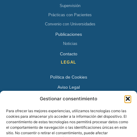
Supervisión
Prácticas con Pacientes
Convenio con Universidades
Publicaciones
Noticias
Contacto
LEGAL
Política de Cookies
Aviso Legal
Política de Privacidad
Gestionar consentimiento
DATOS DE CONTACTO
Para ofrecer las mejores experiencias, utilizamos tecnologías como las
cookies para almacenar y/o acceder a la información del dispositivo. El
Avenida Juan XXIII 15 B 28224 – Pozuelo de Alarcón,
consentimiento de estas tecnologías nos permitirá procesar datos como
el comportamiento de navegación o las identificaciones únicas en este
Madrid
sitio. No consentir o retirar el consentimiento, puede afectar