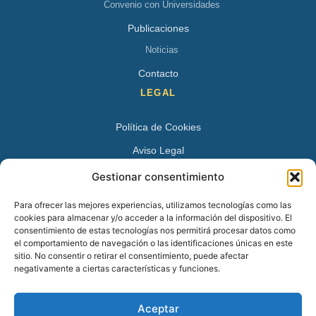
Convenio con Universidades
Publicaciones
Noticias
Contacto
LEGAL
Política de Cookies
Aviso Legal
Política de Privacidad
Gestionar consentimiento
DATOS DE CONTACTO
Para ofrecer las mejores experiencias, utilizamos tecnologías como las
cookies para almacenar y/o acceder a la información del dispositivo. El
Avenida Juan XXIII 15 B 28224 – Pozuelo de Alarcón,
consentimiento de estas tecnologías nos permitirá procesar datos como
el comportamiento de navegación o las identificaciones únicas en este
Madrid
sitio. No consentir o retirar el consentimiento, puede afectar
Tel:
+34 913527728
negativamente a ciertas características y funciones.
+34 669 83 48 45
Aceptar
info@psicologospozuelo.es