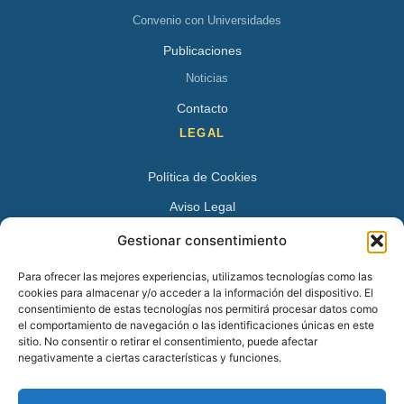
Convenio con Universidades
Publicaciones
Noticias
Contacto
LEGAL
Política de Cookies
Aviso Legal
Política de Privacidad
Gestionar consentimiento
DATOS DE CONTACTO
Para ofrecer las mejores experiencias, utilizamos tecnologías como las
cookies para almacenar y/o acceder a la información del dispositivo. El
Avenida Juan XXIII 15 B 28224 – Pozuelo de Alarcón,
consentimiento de estas tecnologías nos permitirá procesar datos como
el comportamiento de navegación o las identificaciones únicas en este
Madrid
sitio. No consentir o retirar el consentimiento, puede afectar
Tel:
+34 913527728
negativamente a ciertas características y funciones.
+34 669 83 48 45