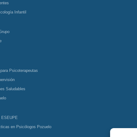
entes
cología Infantil
Grupo
e
 para Psicoterapeutas
ervisión
nes Saludables
uelo
s ESEUPE
cticas en Psicólogos Pozuelo