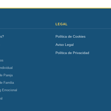
LEGAL
os?
Política de Cookies
o
Aviso Legal
Política de Privacidad
tos
Individual
de Pareja
de Familia
g Emocional
il