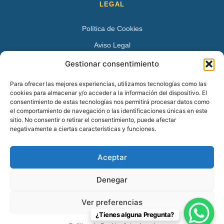
LEGAL
Política de Cookies
Aviso Legal
Política de Privacidad
Gestionar consentimiento
DATOS DE CONTACTO
Para ofrecer las mejores experiencias, utilizamos tecnologías como las
cookies para almacenar y/o acceder a la información del dispositivo. El
Avenida Juan XXIII 15 B 28224 – Pozuelo de Alarcón,
consentimiento de estas tecnologías nos permitirá procesar datos como
el comportamiento de navegación o las identificaciones únicas en este
Madrid
sitio. No consentir o retirar el consentimiento, puede afectar
Tel:
+34 913527728
negativamente a ciertas características y funciones.
+34 669 83 48 45
Aceptar
info@psicologospozuelo.es
Denegar
Ver preferencias
© 2026 Psicólogos Pozuelo en Pozuelo de Alarcón – 91 352 77 28.
¿Tienes alguna Pregunta?
Todos los derechos reservados.