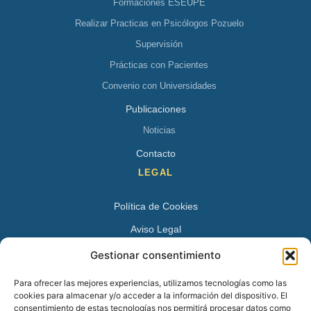
Formaciones ESEUPE
Realizar Practicas en Psicólogos Pozuelo
Supervisión
Prácticas con Pacientes
Convenio con Universidades
Publicaciones
Noticias
Contacto
LEGAL
Política de Cookies
Aviso Legal
Política de Privacidad
Gestionar consentimiento
DATOS DE CONTACTO
Para ofrecer las mejores experiencias, utilizamos tecnologías como las
cookies para almacenar y/o acceder a la información del dispositivo. El
Avenida Juan XXIII 15 B 28224 – Pozuelo de Alarcón,
consentimiento de estas tecnologías nos permitirá procesar datos como