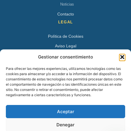
Noticias
Contacto
LEGAL
Política de Cookies
Aviso Legal
Política de Privacidad
Gestionar consentimiento
DATOS DE CONTACTO
Para ofrecer las mejores experiencias, utilizamos tecnologías como las
cookies para almacenar y/o acceder a la información del dispositivo. El
Avenida Juan XXIII 15 B 28224 – Pozuelo de Alarcón,
consentimiento de estas tecnologías nos permitirá procesar datos como
el comportamiento de navegación o las identificaciones únicas en este
Madrid
sitio. No consentir o retirar el consentimiento, puede afectar
Tel:
+34 913527728
negativamente a ciertas características y funciones.
+34 669 83 48 45
Aceptar
info@psicologospozuelo.es
Denegar