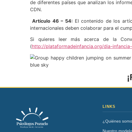
de diferentes países que analizan los infor
CDN.
Artículo 46 – 54:
El contenido de los artí
internacionales deben colaborar para el cum
Si quieres leer más acerca de la Conv
(
http://plataformadeinfancia.org/dia-infancia
¡
LINKS
¿Quiénes som
Nuestro model