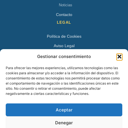
Noticias
Contacto
LEGAL
Política de Cookies
Aviso Legal
Política de Privacidad
Gestionar consentimiento
DATOS DE CONTACTO
Para ofrecer las mejores experiencias, utilizamos tecnologías como las
cookies para almacenar y/o acceder a la información del dispositivo. El
Avenida Juan XXIII 15 B 28224 – Pozuelo de Alarcón,
consentimiento de estas tecnologías nos permitirá procesar datos como
el comportamiento de navegación o las identificaciones únicas en este
Madrid
sitio. No consentir o retirar el consentimiento, puede afectar
Tel:
+34 913527728
negativamente a ciertas características y funciones.
+34 669 83 48 45
Aceptar
info@psicologospozuelo.es
Denegar