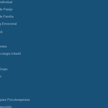
Individual
de Pareja
de Familia
g Emocional
il
entes
cología Infantil
Grupo
e
 para Psicoterapeutas
ervisión