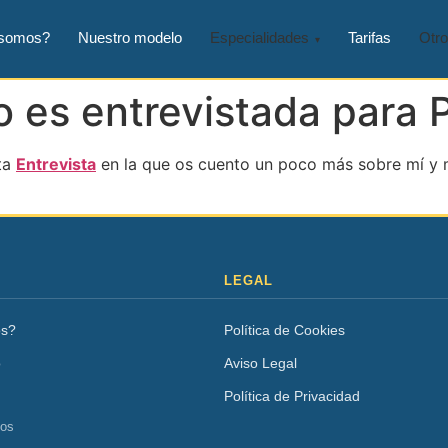
 somos?
Nuestro modelo
Especialidades
Tarifas
Otro
 es entrevistada para 
ta
Entrevista
en la que os cuento un poco más sobre mí y mi
LEGAL
os?
Política de Cookies
o
Aviso Legal
Política de Privacidad
tos