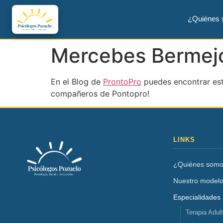
¿Quiénes
Mercebes Bermejo
En el Blog de
ProntoPro
puedes encontrar es
compañeros de Pontopro!
LINKS
¿Quiénes som
Nuestro model
Especialidades
Terapia Adul