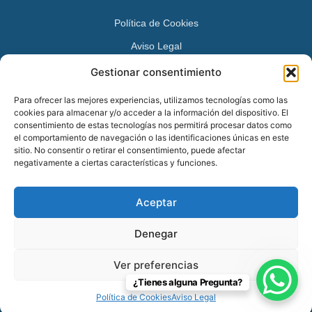
Política de Cookies
Aviso Legal
Política de Privacidad
Gestionar consentimiento
DATOS DE CONTACTO
Para ofrecer las mejores experiencias, utilizamos tecnologías como las
cookies para almacenar y/o acceder a la información del dispositivo. El
Avenida Juan XXIII 15 B 28224 – Pozuelo de Alarcón,
consentimiento de estas tecnologías nos permitirá procesar datos como
el comportamiento de navegación o las identificaciones únicas en este
Madrid
sitio. No consentir o retirar el consentimiento, puede afectar
Tel:
+34 913527728
negativamente a ciertas características y funciones.
+34 669 83 48 45
Aceptar
info@psicologospozuelo.es
Denegar
Ver preferencias
© 2026 Psicólogos Pozuelo en Pozuelo de Alarcón – 91 352 77 28.
¿Tienes alguna Pregunta?
Todos los derechos reservados.
Política de Cookies
Aviso Legal