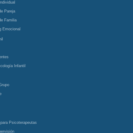
Individual
de Pareja
de Familia
g Emocional
il
entes
cología Infantil
Grupo
e
 para Psicoterapeutas
ervisión