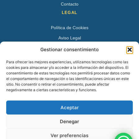
Contacto
LEGAL
Política de Cookies
Aviso Legal
Política de Privacidad
Gestionar consentimiento
DATOS DE CONTACTO
Para ofrecer las mejores experiencias, utilizamos tecnologías como las
cookies para almacenar y/o acceder a la información del dispositivo. El
Avenida Juan XXIII 15 B 28224 – Pozuelo de Alarcón,
consentimiento de estas tecnologías nos permitirá procesar datos como
el comportamiento de navegación o las identificaciones únicas en este
Madrid
sitio. No consentir o retirar el consentimiento, puede afectar
Tel:
+34 913527728
negativamente a ciertas características y funciones.
+34 669 83 48 45
Aceptar
info@psicologospozuelo.es
Denegar
Ver preferencias