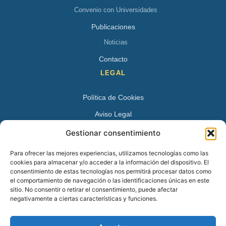
Convenio con Universidades
Publicaciones
Noticias
Contacto
LEGAL
Política de Cookies
Aviso Legal
Política de Privacidad
Gestionar consentimiento
DATOS DE CONTACTO
Para ofrecer las mejores experiencias, utilizamos tecnologías como las
cookies para almacenar y/o acceder a la información del dispositivo. El
Avenida Juan XXIII 15 B 28224 – Pozuelo de Alarcón,
consentimiento de estas tecnologías nos permitirá procesar datos como
el comportamiento de navegación o las identificaciones únicas en este
Madrid
sitio. No consentir o retirar el consentimiento, puede afectar
Tel:
+34 913527728
negativamente a ciertas características y funciones.
+34 669 83 48 45