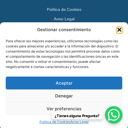
Política de Cookies
Aviso Legal
Política de Privacidad
Gestionar consentimiento
DATOS DE CONTACTO
Para ofrecer las mejores experiencias, utilizamos tecnologías como las
cookies para almacenar y/o acceder a la información del dispositivo. El
Avenida Juan XXIII 15 B 28224 – Pozuelo de Alarcón,
consentimiento de estas tecnologías nos permitirá procesar datos como
el comportamiento de navegación o las identificaciones únicas en este
Madrid
sitio. No consentir o retirar el consentimiento, puede afectar
Tel:
+34 913527728
negativamente a ciertas características y funciones.
+34 669 83 48 45
Aceptar
info@psicologospozuelo.es
Denegar
Ver preferencias
© 2026 Psicólogos Pozuelo en Pozuelo de Alarcón – 91 352 77 28.
¿Tienes alguna Pregunta?
Todos los derechos reservados.
Política de Cookies
Aviso Legal