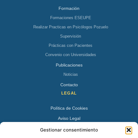
Formación
Formaciones ESEUPE
Realizar Practicas en Psicólogos Pozuelo
Supervisión
Prácticas con Pacientes
Convenio con Universidades
Publicaciones
Noticias
Contacto
LEGAL
Política de Cookies
Aviso Legal
Política de Privacidad
Gestionar consentimiento
DATOS DE CONTACTO