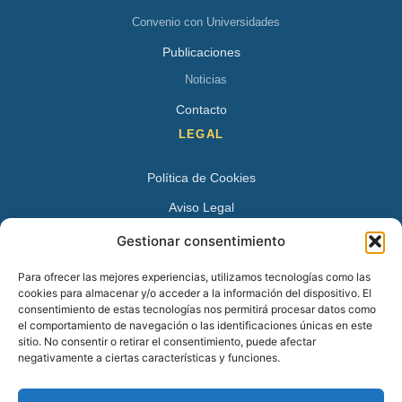
Convenio con Universidades
Publicaciones
Noticias
Contacto
LEGAL
Política de Cookies
Aviso Legal
Política de Privacidad
Gestionar consentimiento
DATOS DE CONTACTO
Para ofrecer las mejores experiencias, utilizamos tecnologías como las
cookies para almacenar y/o acceder a la información del dispositivo. El
Avenida Juan XXIII 15 B 28224 – Pozuelo de Alarcón,
consentimiento de estas tecnologías nos permitirá procesar datos como
el comportamiento de navegación o las identificaciones únicas en este
Madrid
sitio. No consentir o retirar el consentimiento, puede afectar
Tel:
+34 913527728
negativamente a ciertas características y funciones.
+34 669 83 48 45