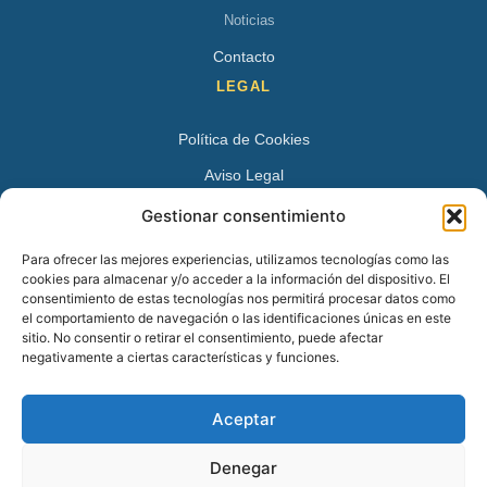
Noticias
Contacto
LEGAL
Política de Cookies
Aviso Legal
Política de Privacidad
Gestionar consentimiento
DATOS DE CONTACTO
Para ofrecer las mejores experiencias, utilizamos tecnologías como las
cookies para almacenar y/o acceder a la información del dispositivo. El
Avenida Juan XXIII 15 B 28224 – Pozuelo de Alarcón,
consentimiento de estas tecnologías nos permitirá procesar datos como
el comportamiento de navegación o las identificaciones únicas en este
Madrid
sitio. No consentir o retirar el consentimiento, puede afectar
Tel:
+34 913527728
negativamente a ciertas características y funciones.
+34 669 83 48 45
Aceptar
info@psicologospozuelo.es
Denegar