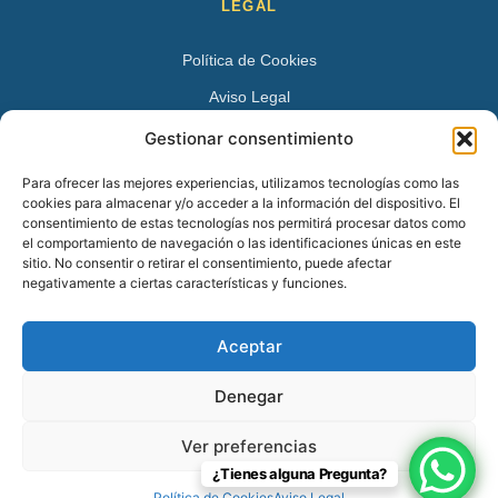
LEGAL
Política de Cookies
Aviso Legal
Política de Privacidad
Gestionar consentimiento
DATOS DE CONTACTO
Para ofrecer las mejores experiencias, utilizamos tecnologías como las
cookies para almacenar y/o acceder a la información del dispositivo. El
Avenida Juan XXIII 15 B 28224 – Pozuelo de Alarcón,
consentimiento de estas tecnologías nos permitirá procesar datos como
el comportamiento de navegación o las identificaciones únicas en este
Madrid
sitio. No consentir o retirar el consentimiento, puede afectar
Tel:
+34 913527728
negativamente a ciertas características y funciones.
+34 669 83 48 45
Aceptar
info@psicologospozuelo.es
Denegar
Ver preferencias
© 2026 Psicólogos Pozuelo en Pozuelo de Alarcón – 91 352 77 28.
¿Tienes alguna Pregunta?
Todos los derechos reservados.
Política de Cookies
Aviso Legal