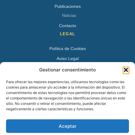
Publicaciones
Noticias
Contacto
LEGAL
Política de Cookies
Aviso Legal
Política de Privacidad
Gestionar consentimiento
DATOS DE CONTACTO
Para ofrecer las mejores experiencias, utilizamos tecnologías como las
cookies para almacenar y/o acceder a la información del dispositivo. El
Avenida Juan XXIII 15 B 28224 – Pozuelo de Alarcón,
consentimiento de estas tecnologías nos permitirá procesar datos como
el comportamiento de navegación o las identificaciones únicas en este
Madrid
sitio. No consentir o retirar el consentimiento, puede afectar
Tel:
+34 913527728
negativamente a ciertas características y funciones.
+34 669 83 48 45
Aceptar
info@psicologospozuelo.es