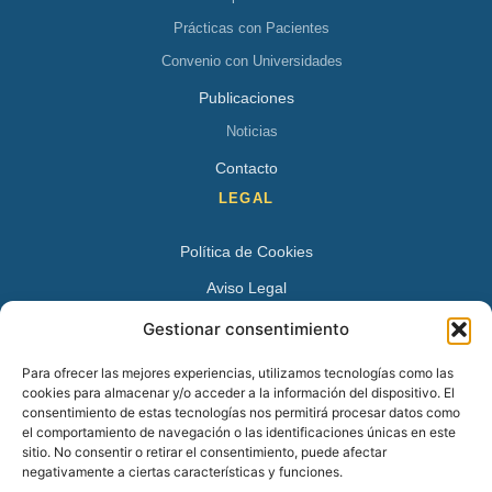
Prácticas con Pacientes
Convenio con Universidades
Publicaciones
Noticias
Contacto
LEGAL
Política de Cookies
Aviso Legal
Política de Privacidad
Gestionar consentimiento
DATOS DE CONTACTO
Para ofrecer las mejores experiencias, utilizamos tecnologías como las
cookies para almacenar y/o acceder a la información del dispositivo. El
Avenida Juan XXIII 15 B 28224 – Pozuelo de Alarcón,
consentimiento de estas tecnologías nos permitirá procesar datos como
el comportamiento de navegación o las identificaciones únicas en este
Madrid
sitio. No consentir o retirar el consentimiento, puede afectar
Tel:
+34 913527728
negativamente a ciertas características y funciones.