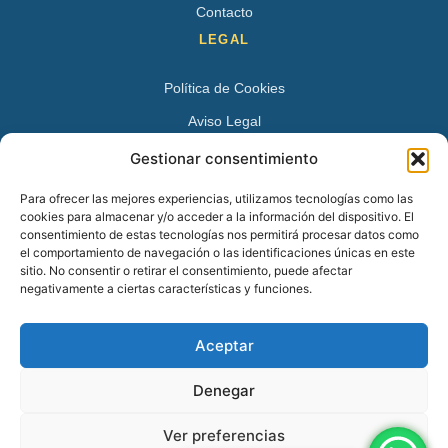
Contacto
LEGAL
Política de Cookies
Aviso Legal
Política de Privacidad
Gestionar consentimiento
DATOS DE CONTACTO
Para ofrecer las mejores experiencias, utilizamos tecnologías como las
cookies para almacenar y/o acceder a la información del dispositivo. El
Avenida Juan XXIII 15 B 28224 – Pozuelo de Alarcón,
consentimiento de estas tecnologías nos permitirá procesar datos como
el comportamiento de navegación o las identificaciones únicas en este
Madrid
sitio. No consentir o retirar el consentimiento, puede afectar
Tel:
+34 913527728
negativamente a ciertas características y funciones.
+34 669 83 48 45
Aceptar
info@psicologospozuelo.es
Denegar
Ver preferencias