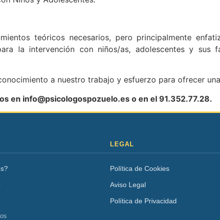
ientos teóricos necesarios, pero principalmente enfati
para la intervención con niños/as, adolescentes y sus f
conocimiento a nuestro trabajo y esfuerzo para ofrecer un
nos en info@psicologospozuelo.es o en el 91.352.77.28.
LEGAL
os?
Política de Cookies
o
Aviso Legal
Política de Privacidad
tos