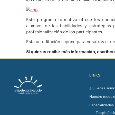
Este programa formativo ofrece los conocim
alumnos de las habilidades y estrategias 
profesionalización de los participantes.
Esta acreditación supone para nosotros el re
Si quieres recibir más información, escríbe
LINKS
¿Quiénes som
Nuestro model
Especialidades
Terapia Adul