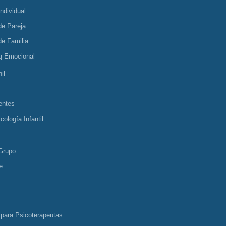
Individual
de Pareja
de Familia
g Emocional
il
entes
cología Infantil
Grupo
e
 para Psicoterapeutas