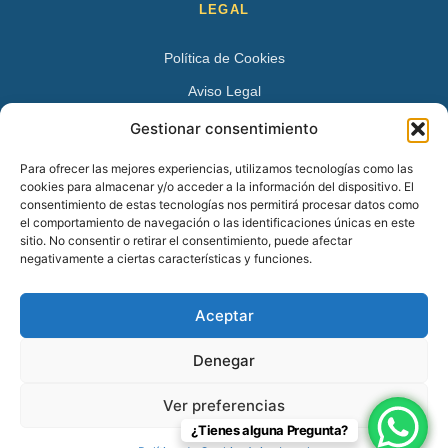
LEGAL
Política de Cookies
Aviso Legal
Política de Privacidad
Gestionar consentimiento
DATOS DE CONTACTO
Para ofrecer las mejores experiencias, utilizamos tecnologías como las
cookies para almacenar y/o acceder a la información del dispositivo. El
Avenida Juan XXIII 15 B 28224 – Pozuelo de Alarcón,
consentimiento de estas tecnologías nos permitirá procesar datos como
el comportamiento de navegación o las identificaciones únicas en este
Madrid
sitio. No consentir o retirar el consentimiento, puede afectar
Tel:
+34 913527728
negativamente a ciertas características y funciones.
+34 669 83 48 45
Aceptar
info@psicologospozuelo.es
Denegar
Ver preferencias
¿Tienes alguna Pregunta?
© 2026 Psicólogos Pozuelo en Pozuelo de Alarcón – 91 352 77 28.
Todos los derechos reservados.