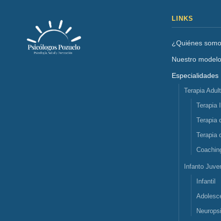
LINKS
¿Quiénes som
Nuestro model
Especialidades
Terapia Adul
Terapia 
Terapia 
Terapia 
Coachin
Infanto Juven
Infantil
Adolesc
Neuropsi