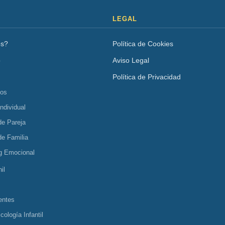
LEGAL
os?
Política de Cookies
o
Aviso Legal
Política de Privacidad
tos
Individual
de Pareja
de Familia
g Emocional
il
entes
cología Infantil