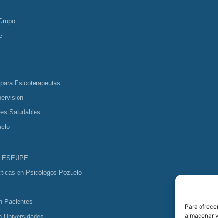
Grupo
e
 para Psicoterapeutas
ervisión
nes Saludables
uelo
s ESEUPE
cticas en Psicólogos Pozuelo
n Pacientes
Para ofrecer
almacenar y/
n Universidades