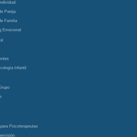
Individual
de Pareja
de Familia
g Emocional
il
entes
cología Infantil
Grupo
e
 para Psicoterapeutas
ervisión