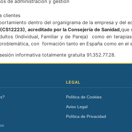
os de administración y gestión
 clientes
portamiento dentro del organigrama de la empresa y del eq
 (CS12223), acreditado por la Consejería de Sanidad,
que 
ltos (Individual, Familiar y de Pareja) como en terapias 
 problemática, con formación tanto en España como en el e
sesión informativa totalmente gratuita 91.352.77.28.
LEGAL
os?
Política de Cookies
o
Aviso Legal
Política de Privacidad
tos