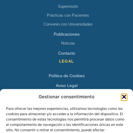
Supervisión
Prácticas con Pacientes
Convenio con Universidades
Publicaciones
Noticias
Contacto
LEGAL
Política de Cookies
Aviso Legal
Política de Privacidad
Gestionar consentimiento
DATOS DE CONTACTO
Para ofrecer las mejores experiencias, utilizamos tecnologías como las
cookies para almacenar y/o acceder a la información del dispositivo. El
Avenida Juan XXIII 15 B 28224 – Pozuelo de Alarcón,
consentimiento de estas tecnologías nos permitirá procesar datos como
el comportamiento de navegación o las identificaciones únicas en este
Madrid
sitio. No consentir o retirar el consentimiento, puede afectar