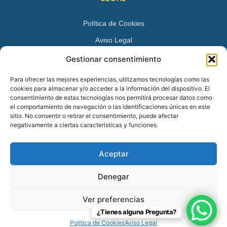
Política de Cookies
Aviso Legal
Política de Privacidad
Gestionar consentimiento
DATOS DE CONTACTO
Para ofrecer las mejores experiencias, utilizamos tecnologías como las
cookies para almacenar y/o acceder a la información del dispositivo. El
Avenida Juan XXIII 15 B 28224 – Pozuelo de Alarcón,
consentimiento de estas tecnologías nos permitirá procesar datos como
el comportamiento de navegación o las identificaciones únicas en este
Madrid
sitio. No consentir o retirar el consentimiento, puede afectar
Tel:
+34 913527728
negativamente a ciertas características y funciones.
+34 669 83 48 45
Aceptar
info@psicologospozuelo.es
Denegar
Ver preferencias
© 2026 Psicólogos Pozuelo en Pozuelo de Alarcón – 91 352 77 28.
¿Tienes alguna Pregunta?
Todos los derechos reservados.
Política de Cookies
Aviso Legal