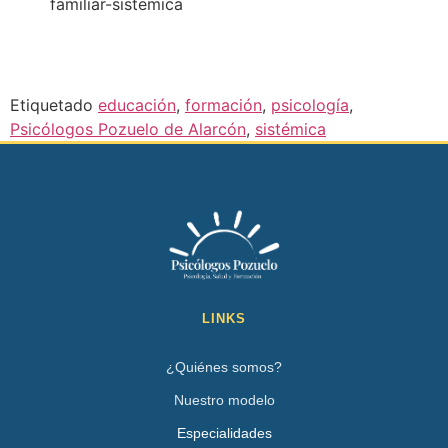
familiar-sistemica
Etiquetado
educación
,
formación
,
psicología
,
Psicólogos Pozuelo de Alarcón
,
sistémica
LINKS
¿Quiénes somos?
Nuestro modelo
Especialidades