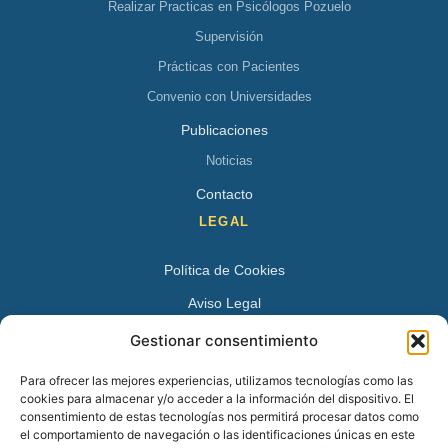
Realizar Practicas en Psicólogos Pozuelo
Supervisión
Prácticas con Pacientes
Convenio con Universidades
Publicaciones
Noticias
Contacto
LEGAL
Política de Cookies
Aviso Legal
Política de Privacidad
Gestionar consentimiento
DATOS DE CONTACTO
Para ofrecer las mejores experiencias, utilizamos tecnologías como las
cookies para almacenar y/o acceder a la información del dispositivo. El
Avenida Juan XXIII 15 B 28224 – Pozuelo de Alarcón,
consentimiento de estas tecnologías nos permitirá procesar datos como
el comportamiento de navegación o las identificaciones únicas en este
Madrid