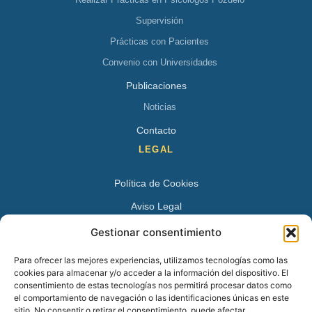
Supervisión
Prácticas con Pacientes
Convenio con Universidades
Publicaciones
Noticias
Contacto
LEGAL
Política de Cookies
Aviso Legal
Política de Privacidad
Gestionar consentimiento
DATOS DE CONTACTO
Para ofrecer las mejores experiencias, utilizamos tecnologías como las
cookies para almacenar y/o acceder a la información del dispositivo. El
Avenida Juan XXIII 15 B 28224 – Pozuelo de Alarcón,
consentimiento de estas tecnologías nos permitirá procesar datos como
el comportamiento de navegación o las identificaciones únicas en este
Madrid
sitio. No consentir o retirar el consentimiento, puede afectar