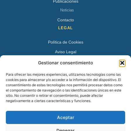
Publicaciones
Noticias
Contacto
LEGAL
Política de Cookies
Aviso Legal
Política de Privacidad
Gestionar consentimiento
DATOS DE CONTACTO
Para ofrecer las mejores experiencias, utilizamos tecnologías como las
cookies para almacenar y/o acceder a la información del dispositivo. El
Avenida Juan XXIII 15 B 28224 – Pozuelo de Alarcón,
consentimiento de estas tecnologías nos permitirá procesar datos como
el comportamiento de navegación o las identificaciones únicas en este
Madrid
sitio. No consentir o retirar el consentimiento, puede afectar
Tel:
+34 913527728
negativamente a ciertas características y funciones.
+34 669 83 48 45
Aceptar
info@psicologospozuelo.es
Denegar