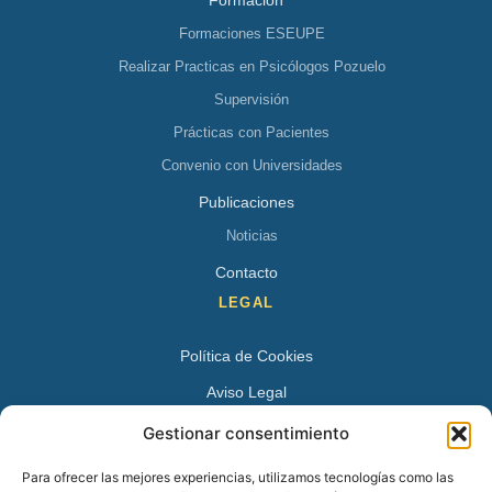
Formación
Formaciones ESEUPE
Realizar Practicas en Psicólogos Pozuelo
Supervisión
Prácticas con Pacientes
Convenio con Universidades
Publicaciones
Noticias
Contacto
LEGAL
Política de Cookies
Aviso Legal
Política de Privacidad
Gestionar consentimiento
DATOS DE CONTACTO
Para ofrecer las mejores experiencias, utilizamos tecnologías como las