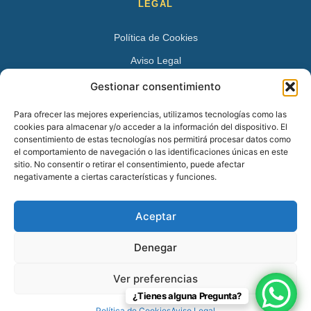
LEGAL
Política de Cookies
Aviso Legal
Política de Privacidad
Gestionar consentimiento
DATOS DE CONTACTO
Para ofrecer las mejores experiencias, utilizamos tecnologías como las
cookies para almacenar y/o acceder a la información del dispositivo. El
Avenida Juan XXIII 15 B 28224 – Pozuelo de Alarcón,
consentimiento de estas tecnologías nos permitirá procesar datos como
el comportamiento de navegación o las identificaciones únicas en este
Madrid
sitio. No consentir o retirar el consentimiento, puede afectar
Tel:
+34 913527728
negativamente a ciertas características y funciones.
+34 669 83 48 45
Aceptar
info@psicologospozuelo.es
Denegar
Ver preferencias
© 2026 Psicólogos Pozuelo en Pozuelo de Alarcón – 91 352 77 28.
¿Tienes alguna Pregunta?
Todos los derechos reservados.
Política de Cookies
Aviso Legal