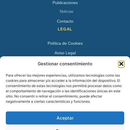
Publicaciones
Noticias
Contacto
LEGAL
Política de Cookies
Aviso Legal
Política de Privacidad
Gestionar consentimiento
DATOS DE CONTACTO
Para ofrecer las mejores experiencias, utilizamos tecnologías como las
cookies para almacenar y/o acceder a la información del dispositivo. El
Avenida Juan XXIII 15 B 28224 – Pozuelo de Alarcón,
consentimiento de estas tecnologías nos permitirá procesar datos como
el comportamiento de navegación o las identificaciones únicas en este
Madrid
sitio. No consentir o retirar el consentimiento, puede afectar
Tel:
+34 913527728
negativamente a ciertas características y funciones.
+34 669 83 48 45
Aceptar
info@psicologospozuelo.es