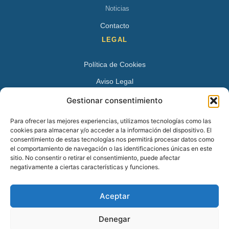
Noticias
Contacto
LEGAL
Política de Cookies
Aviso Legal
Política de Privacidad
Gestionar consentimiento
DATOS DE CONTACTO
Para ofrecer las mejores experiencias, utilizamos tecnologías como las
cookies para almacenar y/o acceder a la información del dispositivo. El
Avenida Juan XXIII 15 B 28224 – Pozuelo de Alarcón,
consentimiento de estas tecnologías nos permitirá procesar datos como
el comportamiento de navegación o las identificaciones únicas en este
Madrid
sitio. No consentir o retirar el consentimiento, puede afectar
Tel:
+34 913527728
negativamente a ciertas características y funciones.
+34 669 83 48 45
Aceptar
info@psicologospozuelo.es
Denegar