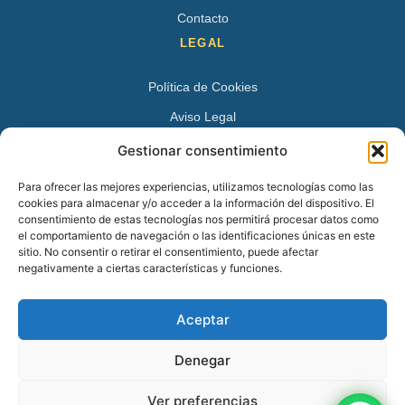
Contacto
LEGAL
Política de Cookies
Aviso Legal
Política de Privacidad
Gestionar consentimiento
DATOS DE CONTACTO
Para ofrecer las mejores experiencias, utilizamos tecnologías como las
cookies para almacenar y/o acceder a la información del dispositivo. El
Avenida Juan XXIII 15 B 28224 – Pozuelo de Alarcón,
consentimiento de estas tecnologías nos permitirá procesar datos como
el comportamiento de navegación o las identificaciones únicas en este
Madrid
sitio. No consentir o retirar el consentimiento, puede afectar
Tel:
+34 913527728
negativamente a ciertas características y funciones.
+34 669 83 48 45
Aceptar
info@psicologospozuelo.es
Denegar
Ver preferencias