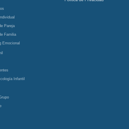
tos
Individual
de Pareja
de Familia
g Emocional
il
entes
cología Infantil
Grupo
e