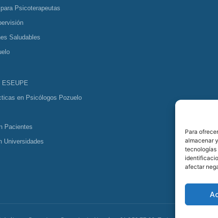
 para Psicoterapeutas
ervisión
nes Saludables
uelo
s ESEUPE
cticas en Psicólogos Pozuelo
n Pacientes
Para ofrecer
almacenar y/
n Universidades
tecnologías
identificaci
afectar nega
A