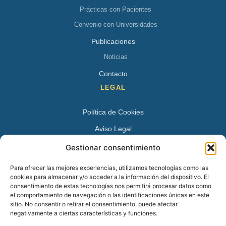
Prácticas con Pacientes
Convenio con Universidades
Publicaciones
Noticias
Contacto
LEGAL
Política de Cookies
Aviso Legal
Política de Privacidad
Gestionar consentimiento
DATOS DE CONTACTO
Para ofrecer las mejores experiencias, utilizamos tecnologías como las
cookies para almacenar y/o acceder a la información del dispositivo. El
Avenida Juan XXIII 15 B 28224 – Pozuelo de Alarcón,
consentimiento de estas tecnologías nos permitirá procesar datos como
el comportamiento de navegación o las identificaciones únicas en este
Madrid
sitio. No consentir o retirar el consentimiento, puede afectar
Tel:
+34 913527728
negativamente a ciertas características y funciones.