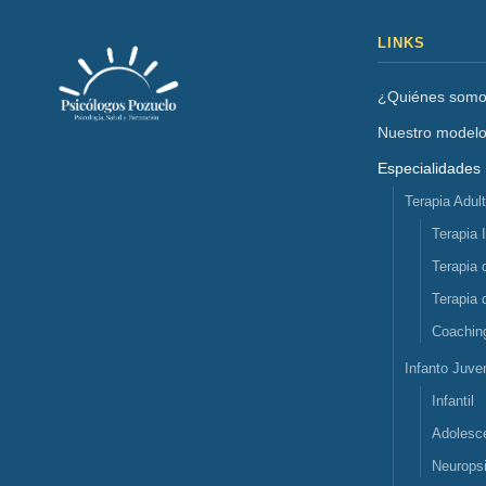
LINKS
¿Quiénes som
Nuestro model
Especialidades
Terapia Adul
Terapia 
Terapia 
Terapia 
Coachin
Infanto Juven
Infantil
Adolesc
Neuropsi