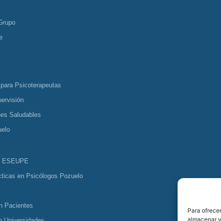
Grupo
e
 para Psicoterapeutas
ervisión
nes Saludables
uelo
s ESEUPE
cticas en Psicólogos Pozuelo
n Pacientes
Para ofrecer
almacenar y/
n Universidades