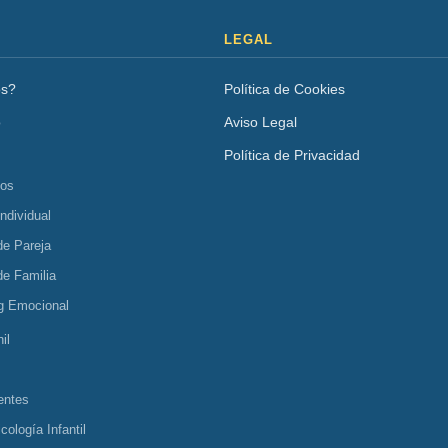
LEGAL
os?
Política de Cookies
o
Aviso Legal
Política de Privacidad
tos
Individual
de Pareja
de Familia
g Emocional
il
entes
cología Infantil