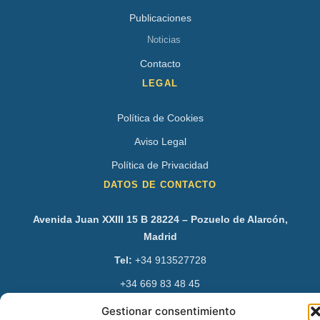
Publicaciones
Noticias
Contacto
LEGAL
Política de Cookies
Aviso Legal
Política de Privacidad
DATOS DE CONTACTO
Avenida Juan XXIII 15 B 28224 – Pozuelo de Alarcón,
Madrid
Tel:
+34 913527728
+34 669 83 48 45
info@psicologospozuelo.es
Gestionar consentimiento