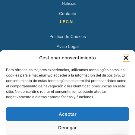
Noticias
Contacto
LEGAL
Política de Cookies
Aviso Legal
Política de Privacidad
Gestionar consentimiento
DATOS DE CONTACTO
Para ofrecer las mejores experiencias, utilizamos tecnologías como las
cookies para almacenar y/o acceder a la información del dispositivo. El
Avenida Juan XXIII 15 B 28224 – Pozuelo de Alarcón,
consentimiento de estas tecnologías nos permitirá procesar datos como
el comportamiento de navegación o las identificaciones únicas en este
Madrid
sitio. No consentir o retirar el consentimiento, puede afectar
Tel:
+34 913527728
negativamente a ciertas características y funciones.
+34 669 83 48 45
Aceptar
info@psicologospozuelo.es
Denegar