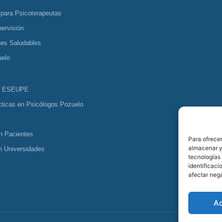
 para Psicoterapeutas
ervisión
nes Saludables
uelo
s ESEUPE
cticas en Psicólogos Pozuelo
n Pacientes
Para ofrecer
almacenar y/
n Universidades
tecnologías
identificaci
afectar nega
A