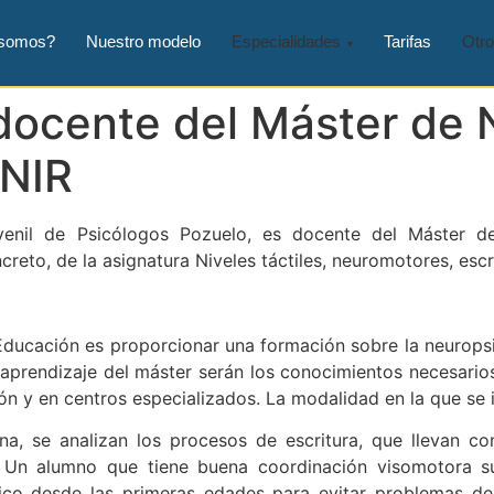
 somos?
Nuestro modelo
Especialidades
Tarifas
Otro
docente del Máster de 
UNIR
uvenil de Psicólogos Pozuelo, es docente del Máster 
ncreto, de la asignatura Niveles táctiles, neuromotores, escr
Educación es proporcionar una formación sobre la neuropsi
de aprendizaje del máster serán los conocimientos necesari
ción y en centros especializados. La modalidad en la que se 
na, se analizan los procesos de escritura, que llevan co
. Un alumno que tiene buena coordinación visomotora sue
ico desde las primeras edades para evitar problemas de 