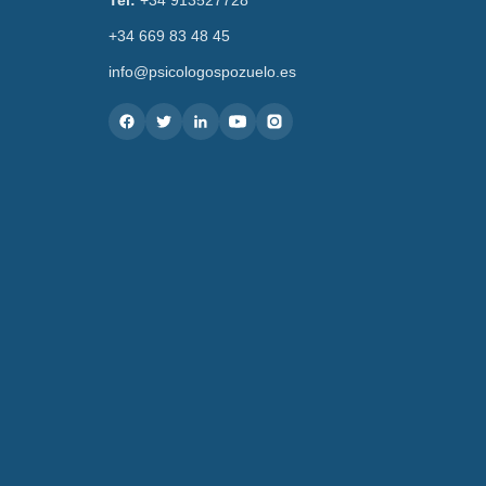
Tel:
+34 913527728
+34 669 83 48 45
info@psicologospozuelo.es