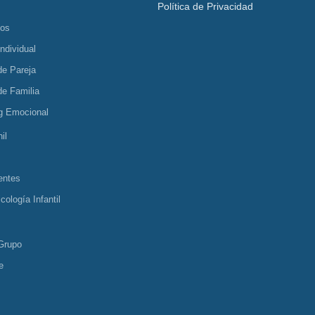
Política de Privacidad
tos
Individual
de Pareja
de Familia
g Emocional
il
entes
cología Infantil
Grupo
e